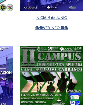
INICIA: 9 de JUNIO
📚🟢VER INFO 🟢📚