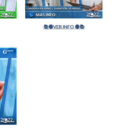
📚🟢VER INFO 🟢📚