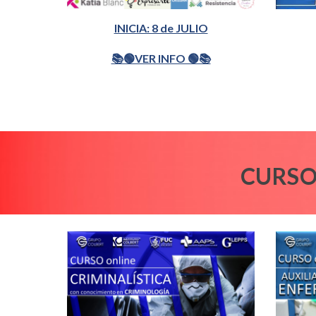
INICIA: 8 de JULIO
📚🟢VER INFO 🟢📚
CURSO