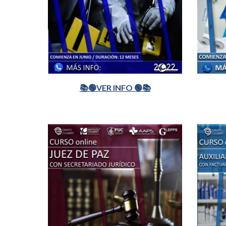
📚🟢VER INFO 🟢📚