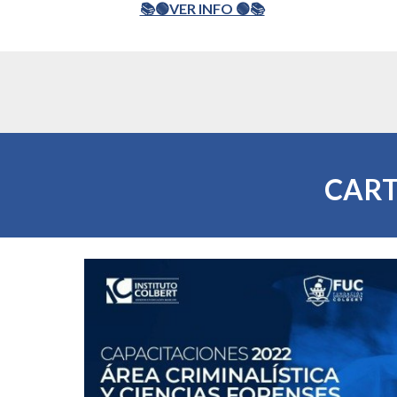
📚🟢VER INFO 🟢📚
CART