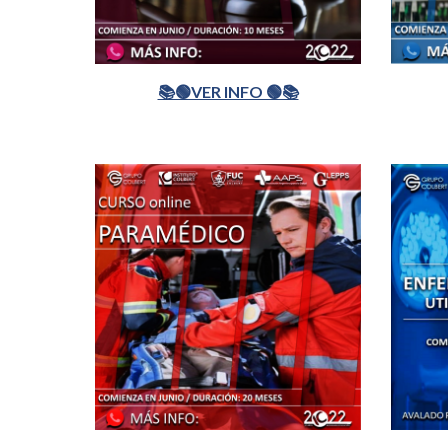
📚🟢VER INFO 🟢📚