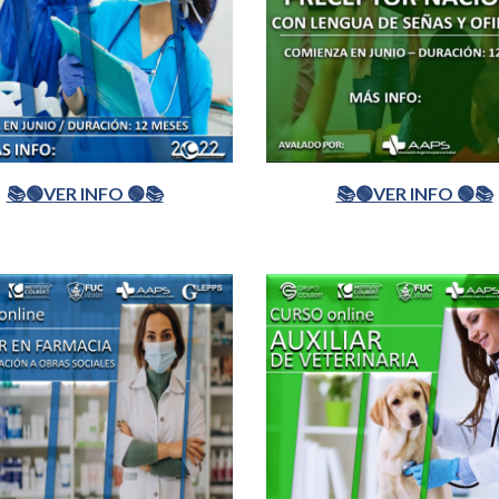
📚🟢VER INFO 🟢📚
📚🟢VER INFO 🟢📚