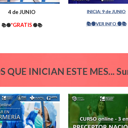
INICIA: 9 de JUNIO
4 de JUNIO
📚🟢VER INFO 🟢📚
*GRATIS
📚🟢
🟢📚
S QUE
INICIAN ESTE MES
... 