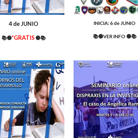
INICIA: 6 de JUNIO
4 de JUNIO
📚🟢VER INFO 🟢📚
*GRATIS
📚🟢
🟢📚