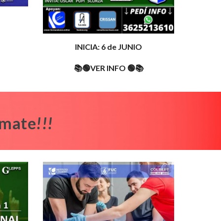
INICIA: 6 de JUNIO
📚🟢VER INFO 🟢📚
Sumate
!!!