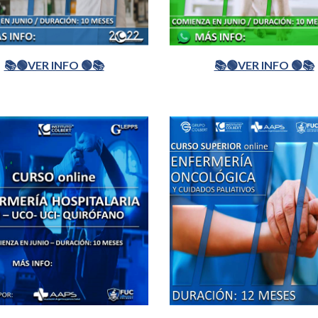
📚🟢VER INFO 🟢📚
📚🟢VER INFO 🟢📚