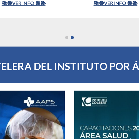
📚🟢VER INFO 🟢📚
📚🟢VER INFO 🟢📚
ELERA DEL INSTITUTO POR 