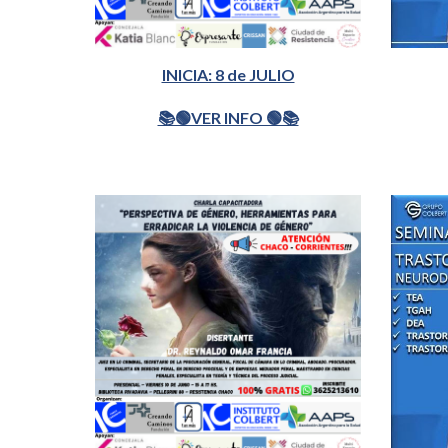
INICIA: 8 de JULIO
📚🟢VER INFO 🟢📚