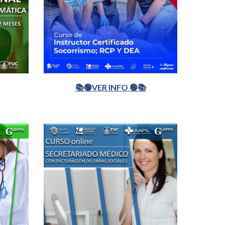
📚🟢VER INFO 🟢📚