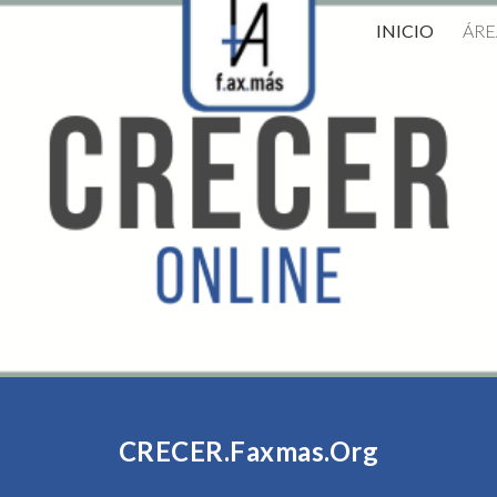
INICIO
ÁRE
ip to main content
Skip to navigat
CRECER.Faxmas.Org